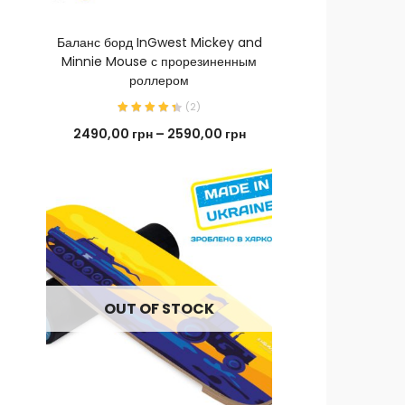
КУПИТЬ СЕЙЧАС
КУПИ
Баланс борд InGwest Mickey and
Детский баланс
Minnie Mouse с прорезиненным
с прорезин
роллером
(
2
)
2190,00
грн
2490,00
грн
–
2590,00
грн
OUT OF STOCK