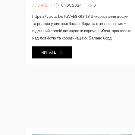
Olena
04.05.2024
0
https://youtu.be/aV-E8XR8fL8 Використання дошки
та ролера у системі балансборд та стояння на них -
відмінний спосіб активувати корпусні м'язи, працювати
над ловкістю та координацією. Баланс борд ...
ЧИТАТЬ