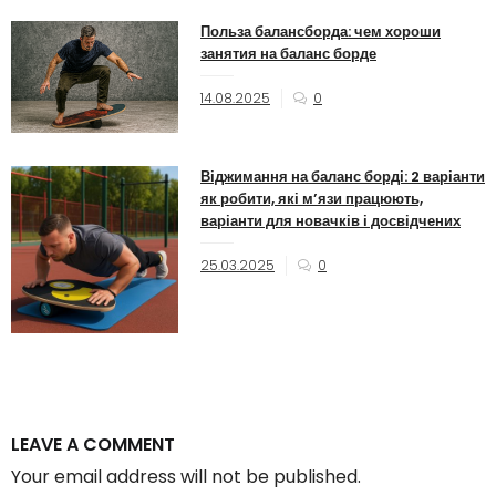
Польза балансборда: чем хороши
занятия на баланс борде
14.08.2025
0
Віджимання на баланс борді: 2 варіанти
як робити, які м’язи працюють,
варіанти для новачків і досвідчених
25.03.2025
0
LEAVE A COMMENT
Your email address will not be published.