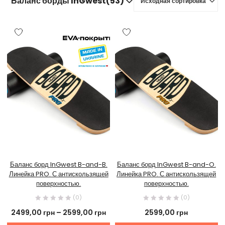
Баланс борды InGwest(53)
Исходная сортировка
Баланс борд InGwest B-and-B.
Баланс борд InGwest B-and-O.
Линейка PRO. С антискользящей
Линейка PRO. С антискользящей
поверхностью.
поверхностью.
(0)
(0)
2499,00
грн
–
2599,00
грн
2599,00
грн