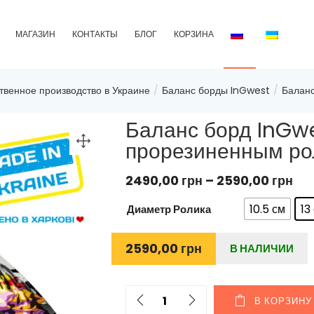
МАГАЗИН
КОНТАКТЫ
БЛОГ
КОРЗИНА
твенное производство в Украине
Баланс борды InGwest
Балан
Баланс борд InGwes
прорезиненным р
2490,00
грн
–
2590,00
грн
10.5 см
13
Диаметр Ролика
: 13 см
2590,00
грн
В НАЛИЧИИ
В КОРЗИНУ