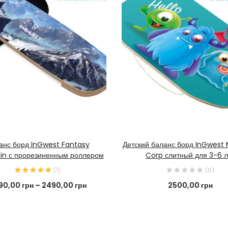
КУПИТЬ СЕЙЧАС
В КОРЗИНУ
анс борд InGwest Fantasy
Детский баланс борд InGwest
n с прорезиненным роллером
Corp слитный для 3-6 л
(
1
)
(0)
90,00
грн
–
2490,00
грн
2500,00
грн