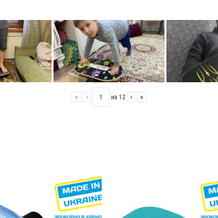
«
‹
из
12
›
»