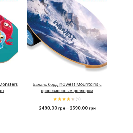
КУПИТЬ СЕЙЧАС
 Monsters
Баланс борд InGwest Mountains с
Балан
ет
прорезиненным роллером
п
(
2
)
2490,00
грн
–
2590,00
грн
2