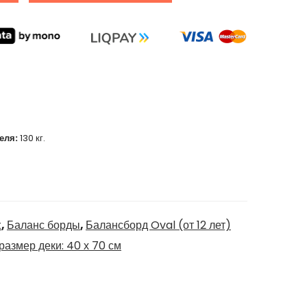
еля:
130 кг.
t
,
Баланс борды
,
Балансборд Oval (от 12 лет)
размер деки: 40 х 70 см