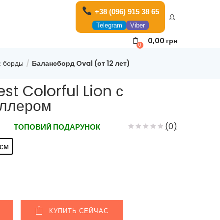
+38 (096) 915 38 65
Telegram
Viber
0,00
грн
0
с борды
Балансборд Oval (от 12 лет)
t Colorful Lion с
оллером
(
0
)
ТОПОВИЙ ПОДАРУНОК
 см
КУПИТЬ СЕЙЧАС