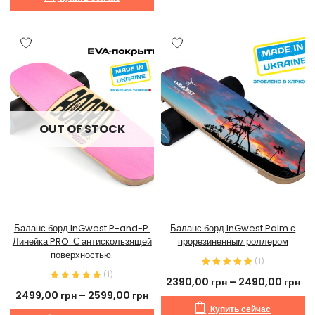
OUT OF STOCK
Баланс борд InGwest P-and-P.
Баланс борд InGwest Palm с
Линейка PRO. С антискользящей
прорезиненным роллером
поверхностью.
(
1
)
(
1
)
2390,00
грн
–
2490,00
грн
2499,00
грн
–
2599,00
грн
Купить сейчас