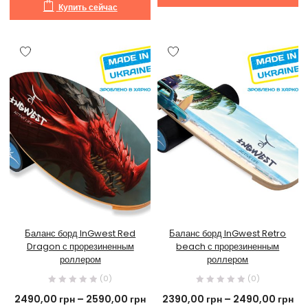
Купить сейчас
Баланс борд InGwest Red
Баланс борд InGwest Retro
Dragon с прорезиненным
beach с прорезиненным
роллером
роллером
(0)
(0)
2490,00
грн
–
2590,00
грн
2390,00
грн
–
2490,00
грн