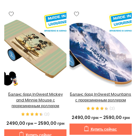
Баланс борд InGwest Mickey
Баланс борд InGwest Mountains
and Minnie Mouse с
с прорезиненным роллером
прорезиненным роллером
(
2
)
(
2
)
2490,00
грн
–
2590,00
грн
2490,00
грн
–
2590,00
грн
Купить сейчас
Купить сейчас