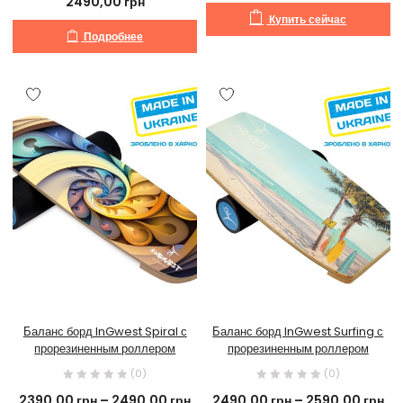
2490,00
грн
Купить сейчас
Подробнее
Баланс борд InGwest Spiral с
Баланс борд InGwest Surfing с
прорезиненным роллером
прорезиненным роллером
(0)
(0)
2390,00
грн
–
2490,00
грн
2490,00
грн
–
2590,00
грн