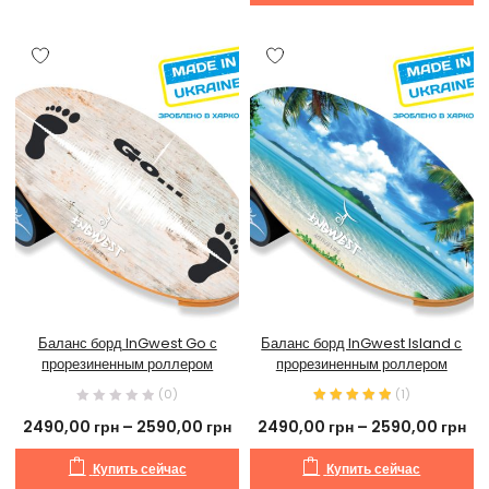
Баланс борд InGwest Go с
Баланс борд InGwest Island с
прорезиненным роллером
прорезиненным роллером
(0)
(
1
)
2490,00
грн
–
2590,00
грн
2490,00
грн
–
2590,00
грн
Купить сейчас
Купить сейчас