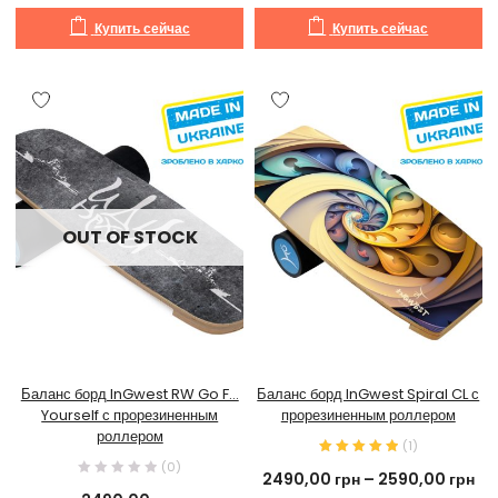
Купить сейчас
Купить сейчас
OUT OF STOCK
Баланс борд InGwest RW Go F…
Баланс борд InGwest Spiral CL с
Yourself с прорезиненным
прорезиненным роллером
роллером
(
1
)
(0)
2490,00
грн
–
2590,00
грн