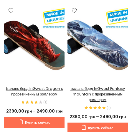
Баланс борд InGwest Dragon с
Баланс борд InGwest Fantasy
прорезиненным роллером
mountain с прорезиненным
роллером
(
1
)
(
1
)
2390,00
грн
–
2490,00
грн
2390,00
грн
–
2490,00
грн
Купить сейчас
Купить сейчас