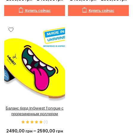
Купить сейчас
Купить сейчас
Баланс борд InGwest Tongue с
прорезиненным роллером
(
1
)
2490,00
грн
–
2590,00
грн