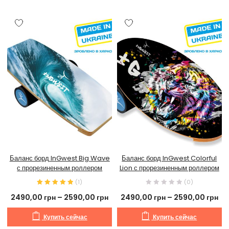
Баланс борд InGwest Big Wave
Баланс борд InGwest Colorful
с прорезиненным роллером
Lion с прорезиненным роллером
(
1
)
(0)
2490,00
грн
–
2590,00
грн
2490,00
грн
–
2590,00
грн
Купить сейчас
Купить сейчас