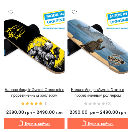
Баланс борд InGwest Cossack с
Баланс борд InGwest Done с
прорезиненным роллером
прорезиненным роллером
(
1
)
(0)
2390,00
грн
–
2490,00
грн
2390,00
грн
–
2490,00
грн
Купить сейчас
Купить сейчас