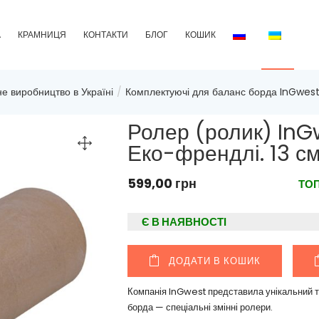
А
КРАМНИЦЯ
КОНТАКТИ
БЛОГ
КОШИК
е виробництво в Україні
Комплектуючі для баланс борда InGwes
Ролер (ролик) InG
Еко-френдлі. 13 см
599,00
грн
ТО
Є В НАЯВНОСТІ
ДОДАТИ В КОШИК
Компанія InGwest представила унікальний то
борда — спеціальні змінні ролери.