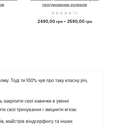
ів
прогумованим ролером
(0)
2490,00
грн
–
2590,00
грн
2
у. Тоді ти 100% чув про таку класну річ,
 закріпити свої навички в умінні
ти свої тренування і зміцнити м’язи.
в, майстрів віндсерфінгу та інших