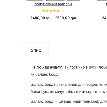
прогумованим ролером
(
1
)
2490,00
грн
–
2590,00
грн
24
ОПИС
Не любиш нудьгу? Ти постійно в русі і люб
як баланс борд.
Баланс борд призначений для людей, які хо
балансувати, хочуть збільшити спритність і
Баланс борд — це відмінний тренажер для: 