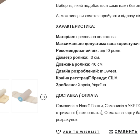
Виберіть, який подобається саме вам і без 
А, можливо, ви хочете спробувати відразу кі
ХАРАКТЕРИСТИКА:
Матеріал:
пресована целюлоза.
Максимально допустима вага користувач
Рекомендований вік:
від 10 років.
Діаметр ролика:
13 см.
Довжина ролика:
40 см.
Дизайн розроблений:
InGwest.
Країна реєстрації бренду:
США.
Зроблено:
Харків, Україна.
ДОСТАВКА / ОПЛАТА
Самовивіз з Нової Пошти, Самовивіз з УКР
отриманні (післяоплата), Оплата на карту 
розрахунок.
СРАВНИТЬ
ADD TO WISHLIST