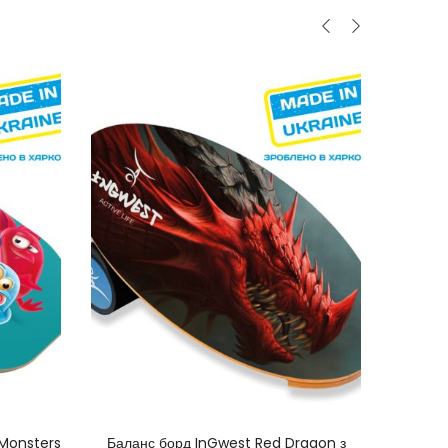
КУПИТИ ЗАРАЗ
 Monsters
Баланс борд InGwest Red Dragon з
Бал