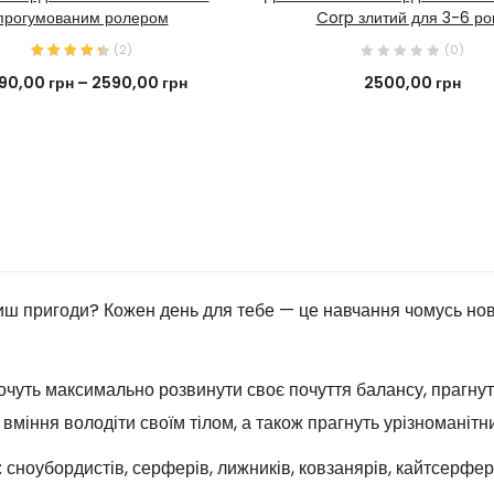
прогумованим ролером
Corp злитий для 3-6 рок
(
2
)
(0)
90,00
грн
–
2590,00
грн
2500,00
грн
иш пригоди? Кожен день для тебе — це навчання чомусь новом
чуть максимально розвинути своє почуття балансу, прагнуть
 вміння володіти своїм тілом, а також прагнуть урізноманітни
сноубордистів, серферів, лижників, ковзанярів, кайтсерфері