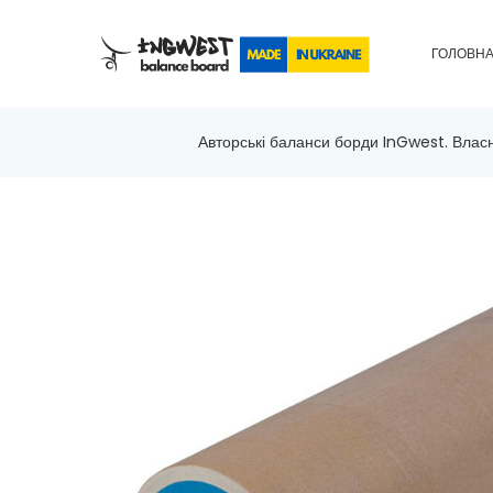
ГОЛОВН
Авторські баланси борди InGwest. Власн