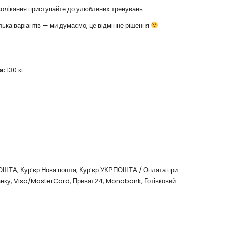
зволікання приступайте до улюблених тренувань.
лька варіантів — ми думаємо, це відмінне рішення
а:
130 кг.
ПОШТА, Кур’єр Нова пошта, Кур’єр УКРПОШТА / Оплата при
банку, Visa/MasterCard, Приват24, Monobank, Готівковий