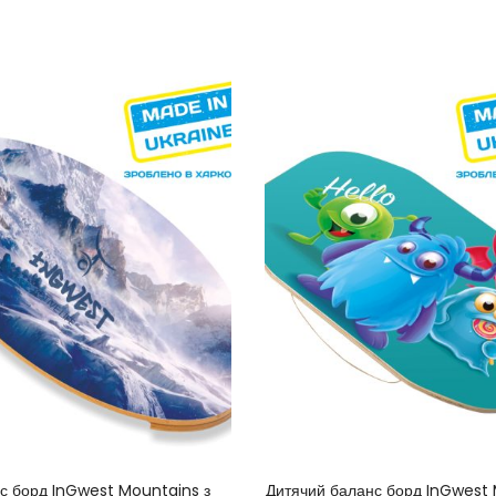
КУПИТИ ЗАРАЗ
ДОДАТИ В КОШИК
с борд InGwest Mountains з
Дитячий баланс борд InGwest