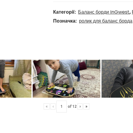
Категорії:
Баланс борди InGwest
,
Позначка:
ролик для баланс борда
«
‹
of
12
›
»