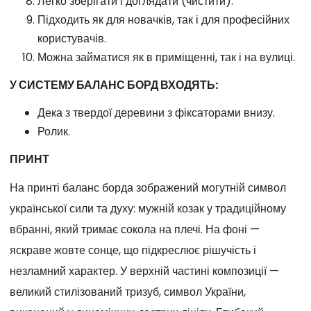
Легко зберігати і доглядати (чистити).
Підходить як для новачків, так і для професійних
користувачів.
Можна займатися як в приміщенні, так і на вулиці.
У СИСТЕМУ БАЛАНС БОРД ВХОДЯТЬ:
Дека з твердої деревини з фіксаторами внизу.
Ролик.
ПРИНТ
На принті баланс борда зображений могутній символ
української сили та духу: мужній козак у традиційному
вбранні, який тримає сокола на плечі. На фоні —
яскраве жовте сонце, що підкреслює рішучість і
незламний характер. У верхній частині композиції —
великий стилізований тризуб, символ України,