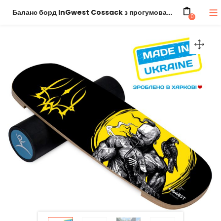
Баланс борд InGwest Cossack з прогумованим ролером
0