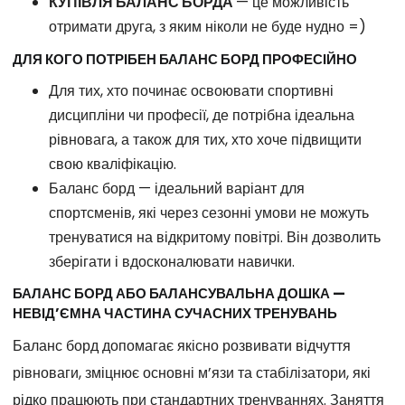
КУПІВЛЯ БАЛАНС БОРДА
— це можливість
отримати друга, з яким ніколи не буде нудно =)
ДЛЯ КОГО ПОТРІБЕН БАЛАНС БОРД ПРОФЕСІЙНО
Для тих, хто починає освоювати спортивні
дисципліни чи професії, де потрібна ідеальна
рівновага, а також для тих, хто хоче підвищити
свою кваліфікацію.
Баланс борд — ідеальний варіант для
спортсменів, які через сезонні умови не можуть
тренуватися на відкритому повітрі. Він дозволить
зберігати і вдосконалювати навички.
БАЛАНС БОРД АБО БАЛАНСУВАЛЬНА ДОШКА —
НЕВІД’ЄМНА ЧАСТИНА СУЧАСНИХ ТРЕНУВАНЬ
Баланс борд допомагає якісно розвивати відчуття
рівноваги, зміцнює основні м’язи та стабілізатори, які
рідко працюють при стандартних тренуваннях. Заняття