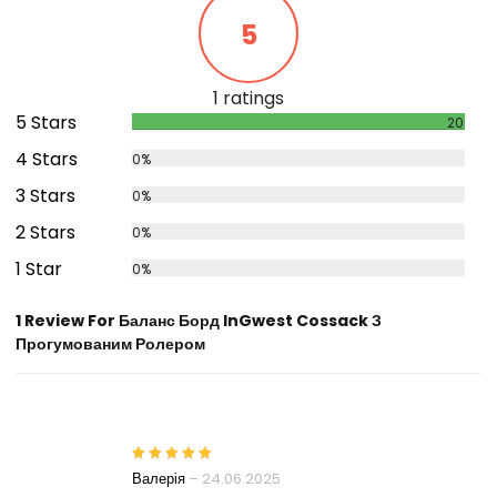
5
1 ratings
5 Stars
200%
4 Stars
0%
3 Stars
0%
2 Stars
0%
1 Star
0%
1 Review For Баланс Борд InGwest Cossack З
Прогумованим Ролером
Валерія
–
24.06.2025