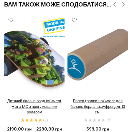
ВАМ ТАКОЖ МОЖЕ СПОДОБАТИСЯ...
Дитячий баланс борд InGwest
Ролер (ролик) InGwest для
Hero MC з прогумованим
баланс борда. Еко-френдлі. 13
ролером
см.
(
2
)
(0)
2190,00
грн
–
2290,00
грн
599,00
грн