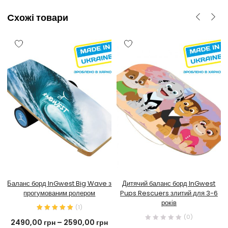
Cхожі товари
Баланс борд InGwest Big Wave з
Дитячий баланс борд InGwest
прогумованим ролером
Pups Rescuers злитий для 3-6
років
(
1
)
(0)
2490,00
грн
–
2590,00
грн