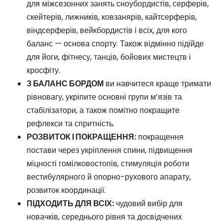
для міжсезонних занять сноубордистів, серферів,
скейтерів, лижників, ковзанярів, кайтсерферів,
віндсерферів, вейкбордистів і всіх, для кого
баланс — основа спорту. Також відмінно підійде
для йоги, фітнесу, танців, бойових мистецтв і
кросфіту.
З БАЛАНС БОРДОМ
ви навчитеся краще тримати
рівновагу, укріпите основні групи м’язів та
стабілізатори, а також помітно покращите
рефлекси та спритність.
РОЗВИТОК І ПОКРАЩЕННЯ:
покращення
постави через укріплення спини, підвищення
міцності гомілковостопів, стимуляція роботи
вестибулярного й опорно-рухового апарату,
розвиток координації.
ПІДХОДИТЬ ДЛЯ ВСІХ:
чудовий вибір для
новачків, середнього рівня та досвідчених