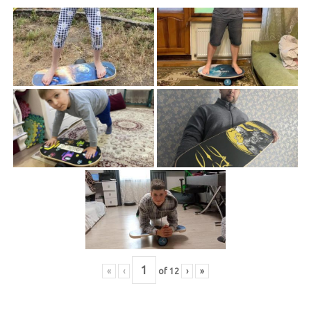
«
‹
of
12
›
»