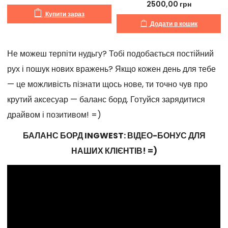
2500,00
грн
Купити зараз
Додати в кошик
Не можеш терпіти нудьгу? Тобі подобається постійний
рух і пошук нових вражень? Якщо кожен день для тебе
— це можливість пізнати щось нове, ти точно чув про
крутий аксесуар — баланс борд. Готуйся зарядитися
драйвом і позитивом! =)
БАЛАНС БОРД INGWEST: ВІДЕО-БОНУС ДЛЯ
НАШИХ КЛІЄНТІВ! =)