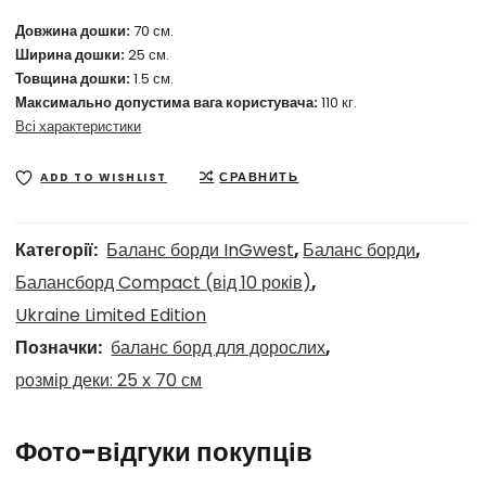
Довжина дошки:
70 см.
Ширина дошки:
25 см.
Товщина дошки:
1.5 см.
Максимально допустима вага користувача:
110 кг.
Всі характеристики
СРАВНИТЬ
ADD TO WISHLIST
Категорії:
Баланс борди InGwest
,
Баланс борди
,
Балансборд Compact (від 10 років)
,
Ukraine Limited Edition
Позначки:
баланс борд для дорослих
,
розмір деки: 25 х 70 см
Фото-відгуки покупців