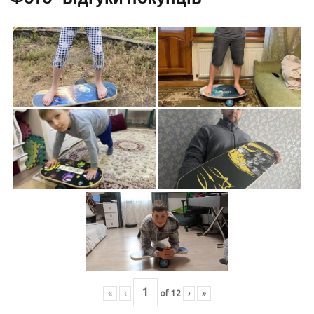
«
‹
of
12
›
»