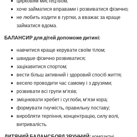
цирковим мистецтвом;
хоче займатися вправами і розвиватися фізично;
не любить ходити в гуртки, а вважає за краще
займатися вдома.
БАЛАНСИР для дітей допоможе дитині:
навчитися краще керувати своїм тілом;
швидше фізично розвиватися;
зацікавитися спортом;
вести більш активний і здоровий спосіб життя;
весело проводити час самому і з друзями;
розвивати всі групи м’язів;
зміцнювати хребет і суглоби, м’язи кора;
формувати гнучкість, правильну поставу;
виробляти терпіння, концентрацію, силу волі,
витривалість.
ДИТЯЧИЙ БАЛАНСБОРД ЗРУЧНИЙ:
компактні