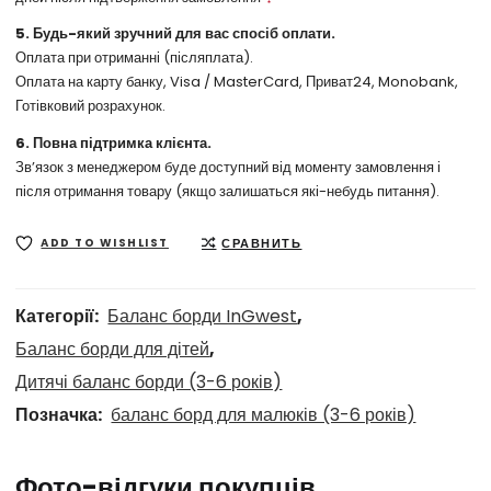
5. Будь-який зручний для вас спосіб оплати.
Оплата при отриманні (післяплата).
Оплата на карту банку, Visa / MasterCard, Приват24, Monobank,
Готівковий розрахунок.
6. Повна підтримка клієнта.
Зв’язок з менеджером буде доступний від моменту замовлення і
після отримання товару (якщо залишаться які-небудь питання).
СРАВНИТЬ
ADD TO WISHLIST
Категорії:
Баланс борди InGwest
,
Баланс борди для дітей
,
Дитячі баланс борди (3-6 років)
Позначка:
баланс борд для малюків (3-6 років)
Фото-відгуки покупців