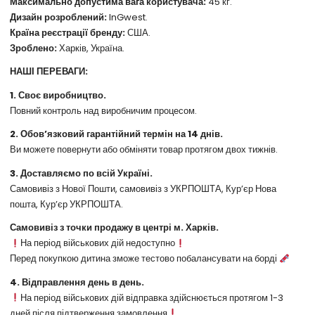
Максимально допустима вага користувача:
45 кг.
Дизайн розроблений:
InGwest.
Країна реєстрації бренду:
США.
Зроблено:
Харків, Україна.
НАШІ ПЕРЕВАГИ:
1. Своє виробництво.
Повний контроль над виробничим процесом.
2. Обов’язковий гарантійний термін на 14 днів.
Ви можете повернути або обміняти товар протягом двох тижнів.
3. Доставляємо по всій Україні.
Самовивіз з Нової Пошти, самовивіз з УКРПОШТА, Кур’єр Нова
пошта, Кур’єр УКРПОШТА.
Самовивіз з точки продажу в центрі м. Харків.
На період військових дій недоступно
Перед покупкою дитина зможе тестово побалансувати на борді
4. Відправлення день в день.
На період військових дій відправка здійснюється протягом 1-3
дней після підтверження замовлення