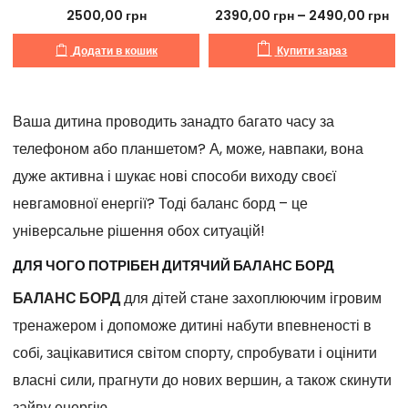
2500,00
грн
2390,00
грн
–
2490,00
грн
Додати в кошик
Купити зараз
Ваша дитина проводить занадто багато часу за
телефоном або планшетом? А, може, навпаки, вона
дуже активна і шукає нові способи виходу своєї
невгамовної енергії? Тоді баланс борд – це
універсальне рішення обох ситуацій!
ДЛЯ ЧОГО ПОТРІБЕН ДИТЯЧИЙ БАЛАНС БОРД
БАЛАНС БОРД
для дітей стане захоплюючим ігровим
тренажером і допоможе дитині набути впевненості в
собі, зацікавитися світом спорту, спробувати і оцінити
власні сили, прагнути до нових вершин, а також скинути
зайву енергію.