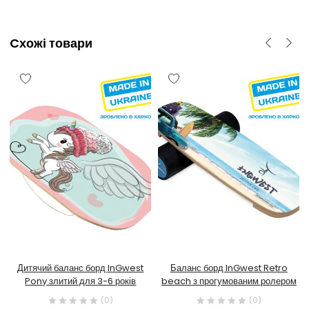
Cхожі товари
Дитячий баланс борд InGwest
Баланс борд InGwest Retro
Pony злитий для 3-6 років
beach з прогумованим ролером
(0)
(0)