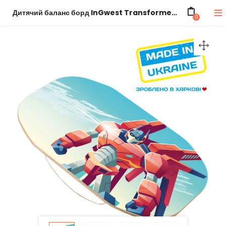
Дитячий баланс борд InGwest Transformer злитий для 3-6 років
0