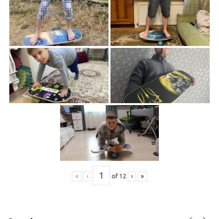
«
‹
of
12
›
»