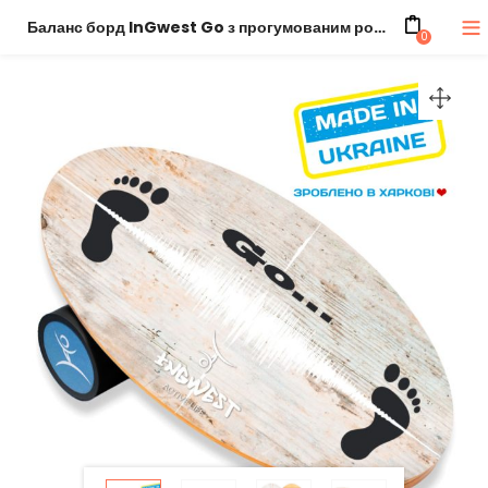
Баланс борд InGwest Go з прогумованим ролером
0