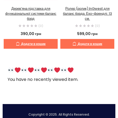
Дерев’яна підставка для
Ролер (ролик) InGwest для
функціональної системи баланс
баланс борда. Еко-френдлі. 13
борд
см.
(0)
(0)
390,00
грн
599,00
грн
Додати в кошик
Додати в кошик
You have no recently viewed item.
Copyright © 2025. All Rights Reserved.