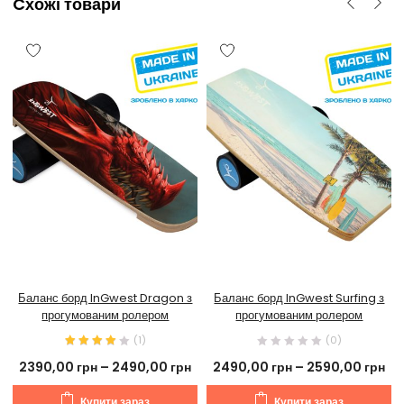
Cхожі товари
Баланс борд InGwest Dragon з
Баланс борд InGwest Surfing з
прогумованим ролером
прогумованим ролером
(
1
)
(0)
2390,00
грн
–
2490,00
грн
2490,00
грн
–
2590,00
грн
Купити зараз
Купити зараз