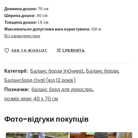
Довжина дошки:
70 см.
Ширина дошки:
40 см.
Товщина дошки:
1.5 см.
Максимально допустима вага користувача:
130 кг.
Всі характеристики
СРАВНИТЬ
ADD TO WISHLIST
Категорії:
Баланс борди InGwest
,
Баланс борди
,
Балансборд Oval (від 12 років)
Позначки:
баланс борд для дорослих
,
розмір деки: 40 х 70 см
Фото-відгуки покупців