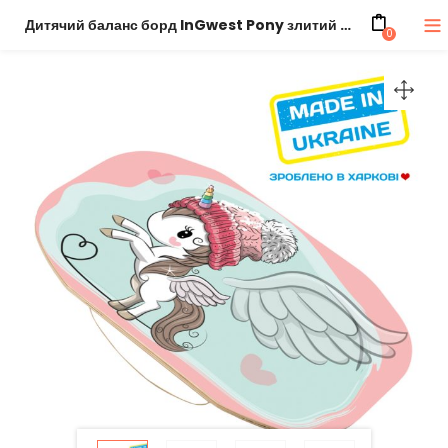
Дитячий баланс борд InGwest Pony злитий для 3-6 років
0