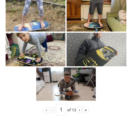
«
‹
of
12
›
»