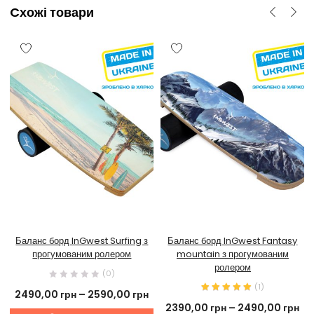
Cхожі товари
Баланс борд InGwest Surfing з
Баланс борд InGwest Fantasy
прогумованим ролером
mountain з прогумованим
ролером
(0)
(
1
)
2490,00
грн
–
2590,00
грн
2390,00
грн
–
2490,00
грн