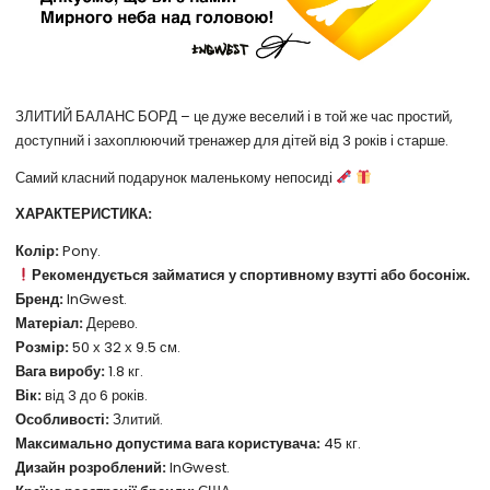
ЗЛИТИЙ БАЛАНС БОРД – це дуже веселий і в той же час простий,
доступний і захоплюючий тренажер для дітей від 3 років і старше.
Самий класний подарунок маленькому непосиді
ХАРАКТЕРИСТИКА:
Колір:
Pony.
Рекомендується займатися у спортивному взутті або босоніж.
Бренд:
InGwest.
Матеріал:
Дерево.
Розмір:
50 х 32 х 9.5 см.
Вага виробу:
1.8 кг.
Вік:
від 3 до 6 років.
Особливості:
Злитий.
Максимально допустима вага користувача:
45 кг.
Дизайн розроблений:
InGwest.