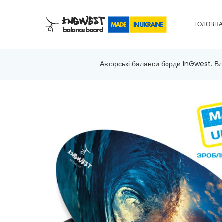
ГОЛОВН
Авторські баланси борди InGwest. Вл