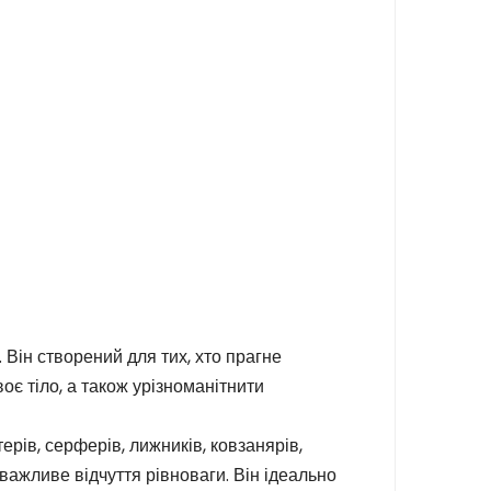
Він створений для тих, хто прагне
є тіло, а також урізноманітнити
рів, серферів, лижників, ковзанярів,
 важливе відчуття рівноваги. Він ідеально