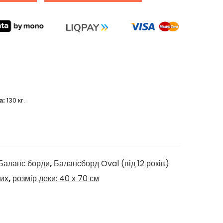
а:
130 кг.
Баланс борди
,
Балансборд Oval (від 12 років)
лих
,
розмір деки: 40 х 70 см