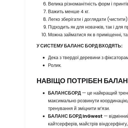
Велика різноманітність форм і принті
Важить менше 4 кг.
Легко зберігати і доглядати (чистити)
Підходить як для новачків, так і для 
Можна займатися як в приміщенні, так
У СИСТЕМУ БАЛАНС БОРД ВХОДЯТЬ:
Дека з твердої деревини з фіксаторам
Ролик.
НАВІЩО ПОТРІБЕН БАЛАН
БАЛАНСБОРД
— це найкращий тренаж
максимально розвинути координацію, 
тренування й зміцнити м’язи.
БАЛАНС БОРД InGwest
— відмінний
кайтсерферів, майстрів віндсерфінгу,