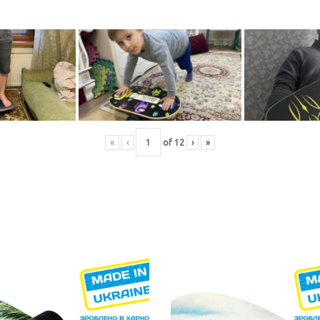
«
‹
of
12
›
»