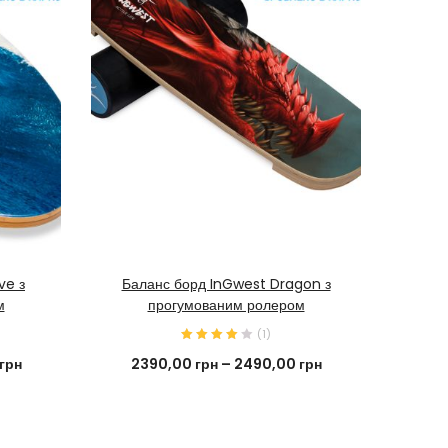
КУПИТИ ЗАРАЗ
ve з
Баланс борд InGwest Dragon з
Дитяч
м
прогумованим ролером
(
1
)
грн
2390,00
грн
–
2490,00
грн