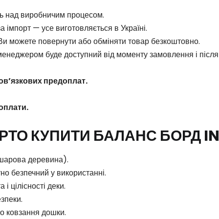
ь над виробничим процесом.
 імпорт — усе виготовляється в Україні.
Ви можете повернути або обміняти товар безкоштовно.
 менеджером буде доступний від моменту замовлення і післ
бов’язкових предоплат.
оплати.
АРТО КУПИТИ БАЛАНС БОРД I
-шарова деревина).
но безпечний у використанні.
і цілісності деки.
зпеки.
о ковзання дошки.