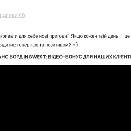
ВІДГУКИ (1)
кривати для себе нові пригоди? Якщо кожен твій день — це в
арядитися енергією та позитивом? =)
НС БОРД INGWEST: ВІДЕО-БОНУС ДЛЯ НАШИХ КЛІЄНТІ