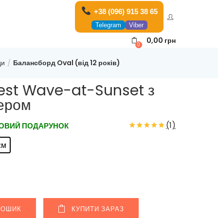
+38 (096) 915 38 65
Telegram
Viber
0,00
грн
0
ди
Балансборд Oval (від 12 років)
est Wave-at-Sunset з
ером
(
1
)
ОВИЙ ПОДАРУНОК
см
КОШИК
КУПИТИ ЗАРАЗ