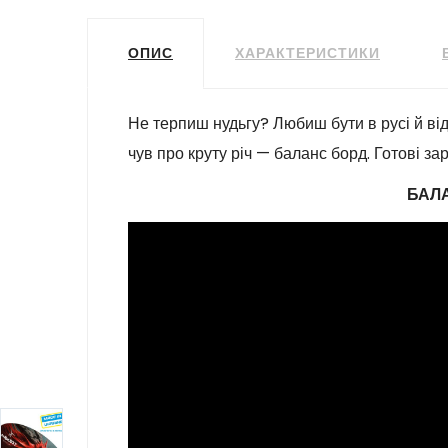
ОПИС
ХАРАКТЕРИСТИКИ
Не терпиш нудьгу? Любиш бути в русі й від
чув про круту річ — баланс борд. Готові з
БАЛА