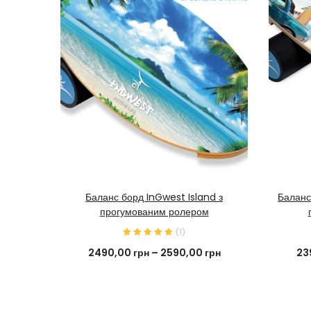
КУПИТИ ЗАРАЗ
Баланс борд InGwest Island з
Баланс
прогумованим ролером
(
1
)
2490,00
грн
–
2590,00
грн
23