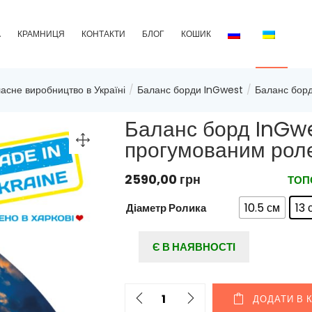
А
КРАМНИЦЯ
КОНТАКТИ
БЛОГ
КОШИК
асне виробництво в Україні
Баланс борди InGwest
Баланс бор
Баланс борд InGw
прогумованим рол
2590,00
грн
ТОП
10.5 см
13 
Діаметр Ролика
: 13 см
Є В НАЯВНОСТІ
ДОДАТИ В 