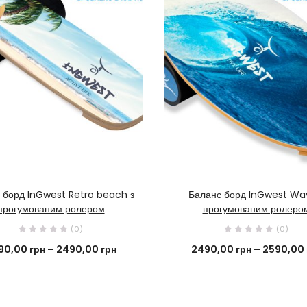
КУПИТИ ЗАРАЗ
КУПИТИ ЗАРАЗ
 борд InGwest Retro beach з
Баланс борд InGwest Wa
прогумованим ролером
прогумованим ролеро
(0)
(0)
90,00
грн
–
2490,00
грн
2490,00
грн
–
2590,00