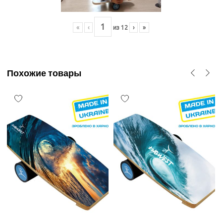
«
‹
из
12
›
»
Похожие товары