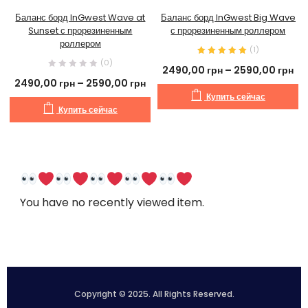
Баланс борд InGwest Wave at
Баланс борд InGwest Big Wave
Sunset с прорезиненным
с прорезиненным роллером
роллером
(
1
)
(0)
2490,00
грн
–
2590,00
грн
2490,00
грн
–
2590,00
грн
Купить сейчас
Купить сейчас
You have no recently viewed item.
Copyright © 2025. All Rights Reserved.