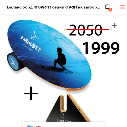
Баланс борд InGwest серии Oval (на выбор) с прорезиненным роллером + подставка
0