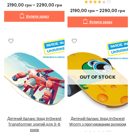
(
1
)
2190,00
грн
–
2290,00
грн
2190,00
грн
–
2290,00
грн
Купити зараз
Купити зараз
OUT OF STOCK
Дитячий баланс борд InGwest
Дитячий баланс борд InGwest
Transformer злитий для 3-6
Worm з прогумованим ролером
років