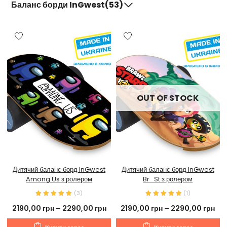
Баланс борди InGwest(53)
OUT OF STOCK
Дитячий баланс борд InGwest
Дитячий баланс борд InGwest
Among Us з ролером
Br_St з ролером
(
3
)
(
1
)
2190,00
грн
–
2290,00
грн
2190,00
грн
–
2290,00
грн