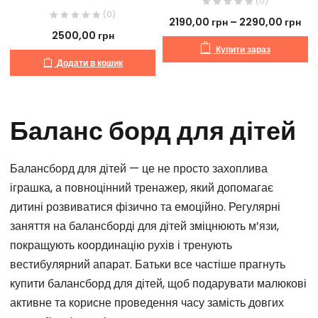
(0)
(0)
2190,00
грн
–
2290,00
грн
2500,00
грн
Купити зараз
Додати в кошик
Баланс борд для дітей
Балансборд для дітей — це не просто захоплива
іграшка, а повноцінний тренажер, який допомагає
дитині розвиватися фізично та емоційно. Регулярні
заняття на балансборді для дітей зміцнюють м’язи,
покращують координацію рухів і тренують
вестибулярний апарат. Батьки все частіше прагнуть
купити балансборд для дітей, щоб подарувати малюкові
активне та корисне проведення часу замість довгих