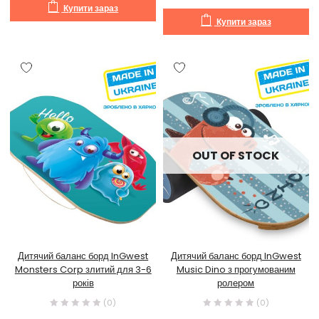
Купити зараз
Купити зараз
OUT OF STOCK
Дитячий баланс борд InGwest
Дитячий баланс борд InGwest
Monsters Corp злитий для 3-6
Music Dino з прогумованим
років
ролером
(0)
(0)