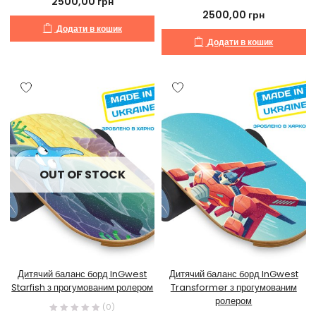
2500,00
грн
2500,00
грн
Додати в кошик
Додати в кошик
OUT OF STOCK
Дитячий баланс борд InGwest
Дитячий баланс борд InGwest
Starfish з прогумованим ролером
Transformer з прогумованим
ролером
(0)