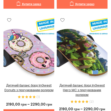
Купити зараз
Купити зараз
Дитячий баланс борд InGwest
Дитячий баланс борд InGwest
Donuts з прогумованим ролером
Hero MC з прогумованим
ролером
(
1
)
(
2
)
2190,00
грн
–
2290,00
грн
2190,00
грн
–
2290,00
грн