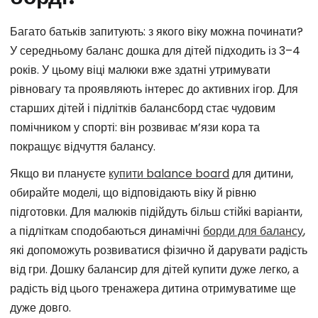
Багато батьків запитують: з якого віку можна починати?
У середньому баланс дошка для дітей підходить із 3–4
років. У цьому віці малюки вже здатні утримувати
рівновагу та проявляють інтерес до активних ігор. Для
старших дітей і підлітків балансборд стає чудовим
помічником у спорті: він розвиває м’язи кора та
покращує відчуття балансу.
Якщо ви плануєте
купити balance board
для дитини,
обирайте моделі, що відповідають віку й рівню
підготовки. Для малюків підійдуть більш стійкі варіанти,
а підліткам сподобаються динамічні
борди для балансу
,
які допоможуть розвиватися фізично й дарувати радість
від гри. Д
ошку балансир для дітей купити дуже легко, а
радість від цього тренажера дитина отримуватиме ще
дуже довго.