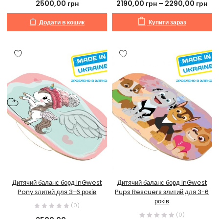
2500,00
грн
2190,00
грн
–
2290,00
грн
Додати в кошик
Купити зараз
Дитячий баланс борд InGwest
Дитячий баланс борд InGwest
Pony злитий для 3-6 років
Pups Rescuers злитий для 3-6
років
(0)
(0)