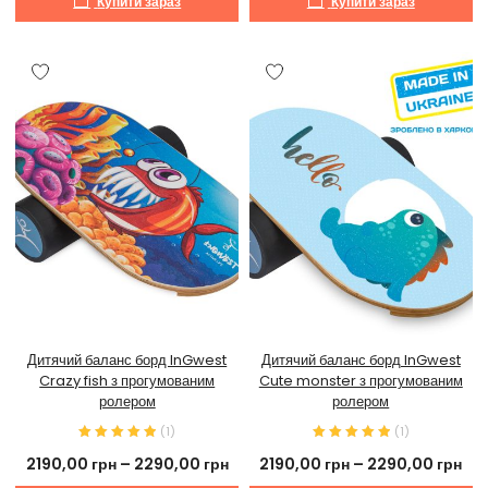
Купити зараз
Купити зараз
Дитячий баланс борд InGwest
Дитячий баланс борд InGwest
Crazy fish з прогумованим
Cute monster з прогумованим
ролером
ролером
(
1
)
(
1
)
2190,00
грн
–
2290,00
грн
2190,00
грн
–
2290,00
грн