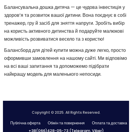
Балансувальна дошка дитяча — це чудова інвестиція у
здоров’я та розвиток вашої дитини. Вона поєднує в собі
тренажер, гру й засіб для зняття напруги. Зробіть вибір
на користь активного дитинства й подаруйте малюкові
можливість розвиватися весело та з користю!
Балансборд для дітей купити можна дуже легко, просто
оформивши замовлення на нашому сайті. Ми відповімо
на всі ваші запитання та допоможемо підібрати
найкращу модель для маленького непосиди.
Copyright © 2025. All Rights Reserved.
Публічна оферта
Обмін та повернення
Оплата та доставка
+38(066)428-05-73 (Telegram, Viber)