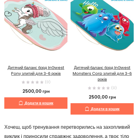
Дитячий баланс борд InGwest
Дитячий баланс борд InGwest
Pony злитий для 3-6 років
Monsters Corp злитий для 3-6
років
(0)
(0)
2500,00
грн
2500,00
грн
Додати в кошик
Додати в кошик
Хочеш, щоб тренування перетворились на захопливий
виклик і приносили справжнє задоволення, а твоє тіло