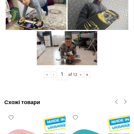
«
‹
of
12
›
»
Cхожі товари