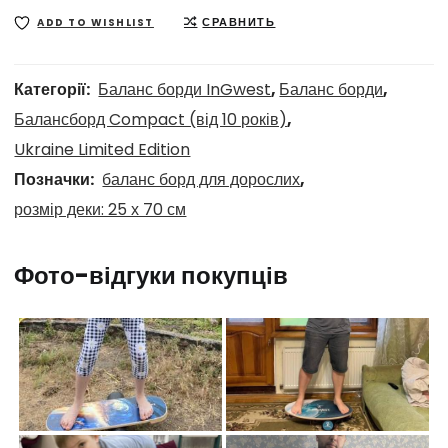
СРАВНИТЬ
ADD TO WISHLIST
Категорії:
Баланс борди InGwest
,
Баланс борди
,
Балансборд Compact (від 10 років)
,
Ukraine Limited Edition
Позначки:
баланс борд для дорослих
,
розмір деки: 25 х 70 см
Фото-відгуки покупців