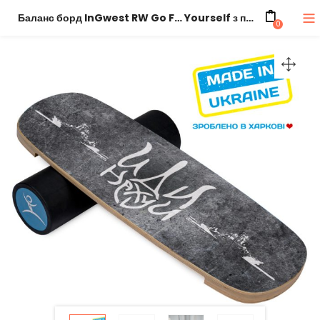
Баланс борд InGwest RW Go F… Yourself з прогумованим ролером
0