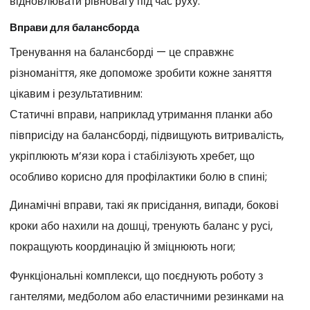
відновлювати рівновагу під час руху.
Вправи для балансборда
Тренування на балансборді — це справжнє
різноманіття, яке допоможе зробити кожне заняття
цікавим і результативним:
Статичні вправи, наприклад утримання планки або
півприсіду на балансборді, підвищують витривалість,
укріплюють м’язи кора і стабілізують хребет, що
особливо корисно для профілактики болю в спині;
Динамічні вправи, такі як присідання, випади, бокові
кроки або нахили на дошці, тренують баланс у русі,
покращують координацію й зміцнюють ноги;
Функціональні комплекси, що поєднують роботу з
гантелями, медболом або еластичними резинками на